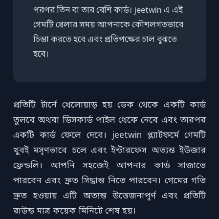
পরপর তিন বা তার বেশি কার্ড। jeetwin এ এই
গেমটি খেলার সময় আপনাকে কৌশলগতভাবে
চিন্তা করতে হবে এবং প্রতিপক্ষের চাল বুঝতে
হবে।
প্রতিটি টার্নে খেলোয়াড় হয় ডেক থেকে একটি কার্ড
তুলবে অথবা ডিসকার্ড পাইল থেকে নেবে এবং তারপর
একটি কার্ড ফেলে দেবে। jeetwin প্ল্যাটফর্মে গেমটি
খুবই মসৃণভাবে চলে এবং ইন্টারফেস অত্যন্ত ইউজার
ফ্রেন্ডলি। আপনি সহজেই আপনার কার্ড সাজাতে
পারবেন এবং দ্রুত সিদ্ধান্ত নিতে পারবেন। গেমের গতি
দ্রুত হওয়ায় এটি অত্যন্ত উত্তেজনাপূর্ণ এবং প্রতিটি
রাউন্ড মাত্র কয়েক মিনিটে শেষ হয়।