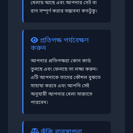
খেলায় আছে এবং আপনার সেট বা
রান সম্পূর্ণ করার সম্ভাবনা কতটুকু।
প্রতিপক্ষ পর্যবেক্ষণ
করুন
আপনার প্রতিপক্ষরা কোন কার্ড
তুলছে এবং ফেলছে তা লক্ষ্য করুন।
এটি আপনাকে তাদের কৌশল বুঝতে
সাহায্য করবে এবং আপনি সেই
অনুযায়ী আপনার খেলা সাজাতে
পারবেন।
ঝুঁকি ব্যবস্থাপনা