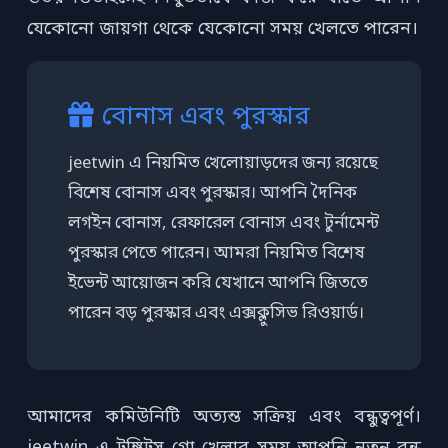
যেকোনো জায়গা থেকে যেকোনো সময় খেলতে পারেন।
বোনাস এবং পুরস্কার
jeetwin এ নিয়মিত খেলোয়াড়দের জন্য রয়েছে
বিশেষ বোনাস এবং পুরস্কার। আপনি দৈনিক
লগইন বোনাস, রেফারেল বোনাস এবং টুর্নামেন্ট
পুরস্কার পেতে পারেন। আমরা নিয়মিত বিশেষ
ইভেন্ট আয়োজন করি যেখানে আপনি জিততে
পারেন বড় পুরস্কার এবং এক্সক্লুসিভ রিওয়ার্ড।
আমাদের কমিউনিটি অত্যন্ত সক্রিয় এবং বন্ধুত্বপূর্ণ।