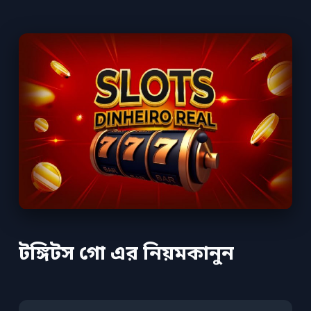
টঙ্গিটস গো এর নিয়মকানুন