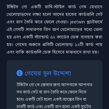
টঙ্গিটস গো একটি রামি-স্টাইল কার্ড গেম যেখানে
খেলোয়াড়দের লক্ষ্য হলো তাদের হাতের কার্ডগুলি সেট
এবং রান তৈরি করে ফেলে দেওয়া। jeetwin প্ল্যাটফর্মে
এই গেমটি সাধারণত তিন জন খেলোয়াড়ের মধ্যে খেলা
হয় এবং একটি স্ট্যান্ডার্ড ৫২ কার্ডের ডেক ব্যবহার করা
হয়। গেমের শুরুতে প্রতিটি খেলোয়াড় ১২টি কার্ড পায়
এবং বাকি কার্ডগুলি ডেক হিসেবে মাঝখানে রাখা হয়।
গেমের মূল উদ্দেশ্য
টঙ্গিটস গো তে জেতার জন্য আপনাকে আপনার
সব কার্ড সেট বা রান তৈরি করে ফেলে দিতে
হবে। একটি সেট হলো একই র‍্যাঙ্কের তিন বা
চারটি কার্ড এবং একটি রান হলো একই স্যুটের